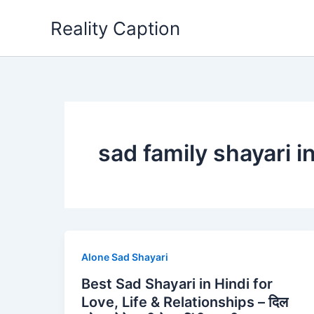
Skip
Reality Caption
to
content
sad family shayari in
Alone Sad Shayari
Best Sad Shayari in Hindi for
Love, Life & Relationships – दिल